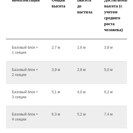
Комплектация
Общая
Высота
Достигаемая
высота
до
высота (с
настила
учетом
среднего
роста
человека)
Базовый блок +
2,7 м
1,6 м
3,8 м
1 секция
Базовый блок +
3,9 м
2,8 м
5,0 м
2 секции
Базовый блок +
5,1 м
4,0 м
6,2 м
3 секции
Базовый блок +
6,3 м
5,2 м
7,4 м
4 секции